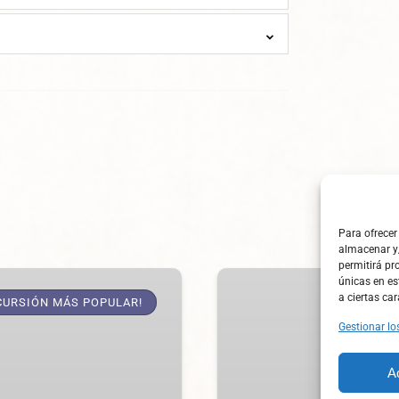
Para ofrecer
almacenar y/
permitirá pr
Excursión
únicas en es
a ciertas car
privada
CURSIÓN MÁS POPULAR!
de
Gestionar lo
2
o
A
3