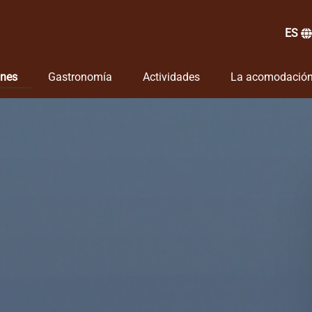
ES
cursiones
Open Gastronomía
Open Actividades
ones
Gastronomía
Actividades
La acomodació
enu
Menu
Menu