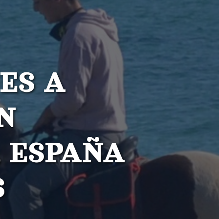
ES A
N
 ESPAÑA
S