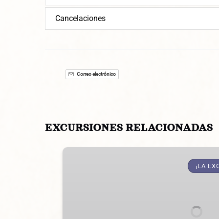
Cancelaciones
Correo electrónico
EXCURSIONES RELACIONADAS
Montar
a
¡LA EX
Caballo
en
Mallorca
de