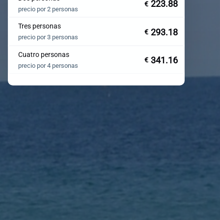
223.88
€
precio por 2 personas
Tres personas
293.18
€
precio por 3 personas
Cuatro personas
341.16
€
precio por 4 personas