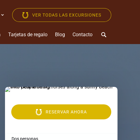
VER TODAS LAS EXCURSIONES
Selecciona
tu
idioma
n
Tarjetas de regalo
Blog
Contacto
RESERVAR AHORA
Dos personas