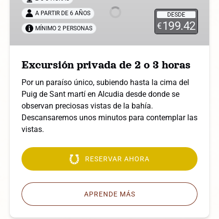
2
A PARTIR DE 6 AÑOS
DESDE
o
199.42
€
MÍNIMO 2 PERSONAS
3
horas
Excursión privada de 2 o 3 horas
Por un paraíso único, subiendo hasta la cima del
Puig de Sant martí en Alcudia desde donde se
observan preciosas vistas de la bahía.
Descansaremos unos minutos para contemplar las
vistas.
RESERVAR AHORA
APRENDE MÁS