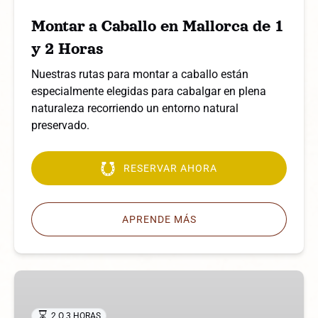
y
Montar a Caballo en Mallorca de 1
2
Horas
y 2 Horas
Nuestras rutas para montar a caballo están
especialmente elegidas para cabalgar en plena
naturaleza recorriendo un entorno natural
preservado.
RESERVAR AHORA
APRENDE MÁS
Excursión
privada
de
2 O 3 HORAS