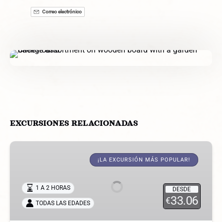
Correo electrónico
EXCURSIONES RELACIONADAS
Montar
a
¡LA EXCURSIÓN MÁS POPULAR!
Caballo
en
1 A 2 HORAS
DESDE
Mallorca
33.06
€
TODAS LAS EDADES
de
1