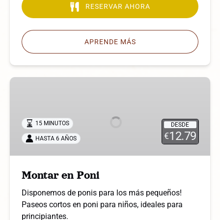
RESERVAR AHORA
APRENDE MÁS
Montar
en
Poni
15 MINUTOS
DESDE
12.79
€
HASTA 6 AÑOS
Montar en Poni
Disponemos de ponis para los más pequeños!
Paseos cortos en poni para niños, ideales para
principiantes.