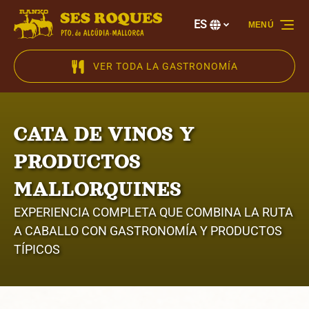
Saltar a la navegación principal
Saltar al contenido
Saltar al pie de página
ES
MENÚ
Selecciona
tu
idioma
VER TODA LA GASTRONOMÍA
CATA DE VINOS Y
PRODUCTOS
MALLORQUINES
EXPERIENCIA COMPLETA QUE COMBINA LA RUTA
A CABALLO CON GASTRONOMÍA Y PRODUCTOS
TÍPICOS