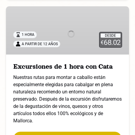
Excursiones
de
1
hora
1 HORA
DESDE
con
68.02
€
A PARTIR DE 12 AÑOS
Cata
Excursiones de 1 hora con Cata
Nuestras rutas para montar a caballo están
especialmente elegidas para cabalgar en plena
naturaleza recorriendo un entorno natural
preservado. Después de la excursión disfrutaremos
de la degustación de vinos, quesos y otros
artículos todos ellos 100% ecológicos y de
Mallorca.