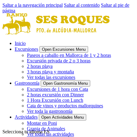
Saltar a la navegación principal
Saltar al contenido
Saltar al pie de
página
Inicio
Excursiones
Open Excursiones Menu
Paseos a caballo en Mallorca de 1 y 2 horas
Excursión privada de 2 o 3 horas
2 horas playa
3 horas playa y montaña
Ver todas las excursiones
Gastronomía
Open Gastronomía Menu
Excursiones de 1 hora con Cata
2 horas excursión con Dinner
1 Hora Excursión con Lunch
Cata de vinos y productos mallorquines
Ver toda la gastronomía
Actividades
Open Actividades Menu
Montar en Poni
Granja de Animales
Selecciona tu idioma
ES
Ver todas las actividades