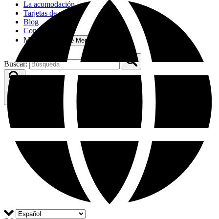
La acomodación
Tarjetas de regalo
Blog
Contacto
Más
Open More Menu
Buscar: