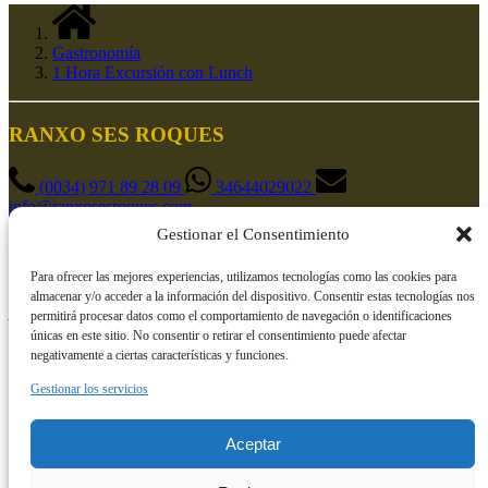
Gastronomía
1 Hora Excursión con Lunch
RANXO SES ROQUES
(0034) 971 89 28 09
34644029022
info@ranxosesroques.com
Gestionar el Consentimiento
Avinguda de França, 07400 Alcúdia, Illes Balears
Para ofrecer las mejores experiencias, utilizamos tecnologías como las cookies para
almacenar y/o acceder a la información del dispositivo. Consentir estas tecnologías nos
Abierto de 9.00 a 19.00h.
permitirá procesar datos como el comportamiento de navegación o identificaciones
únicas en este sitio. No consentir o retirar el consentimiento puede afectar
negativamente a ciertas características y funciones.
Reservar Ahora
Gestionar los servicios
Aceptar